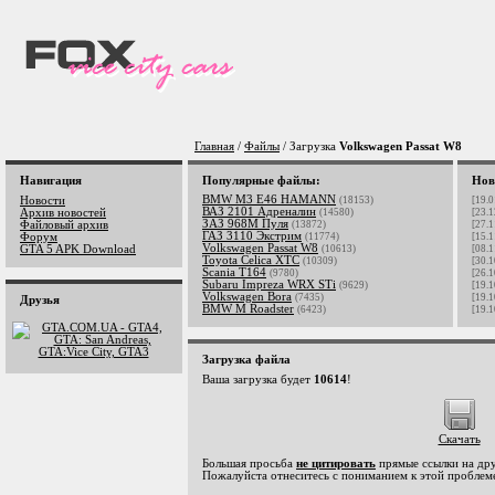
Главная
/
Файлы
/ Загрузка
Volkswagen Passat W8
Навигация
Популярные файлы:
Нов
BMW M3 E46 HAMANN
Новости
(18153)
[19.0
ВАЗ 2101 Адреналин
Архив новостей
(14580)
[23.1
ЗАЗ 968М Пуля
Файловый архив
(13872)
[27.1
ГАЗ 3110 Экстрим
Форум
(11774)
[15.1
Volkswagen Passat W8
GTA 5 APK Download
(10613)
[08.1
Toyota Celica XTC
(10309)
[30.1
Scania T164
(9780)
[26.1
Subaru Impreza WRX STi
(9629)
[19.1
Volkswagen Bora
(7435)
[19.1
Друзья
BMW M Roadster
(6423)
[19.1
Загрузка файла
Ваша загрузка будет
10614
!
Скачать
Большая просьба
не цитировать
прямые ссылки на дру
Пожалуйста отнеситесь с пониманием к этой проблеме