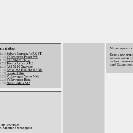
Моделлерам и с
ые файлы:
Subaru Impreza WRX STi
1.04]
Если у вас есть
Volkswagen Passat W8
2.03]
возможности дл
ЗАЗ 968М Пуля
1.03]
файлы, почтовый
Toyota Celica XTC
1.03]
нам! Вы не пож
ГАЗ 3110 Экстрим
1.03]
BMW M3 E46 HAMANN
0.03]
Scania T164
0.03]
Volkswagen Vento VR6
0.03]
Volkswagen Bora
0.03]
Nissan Silvia S13
0.03]
гих ресурсах.
. Заранее благодарны.