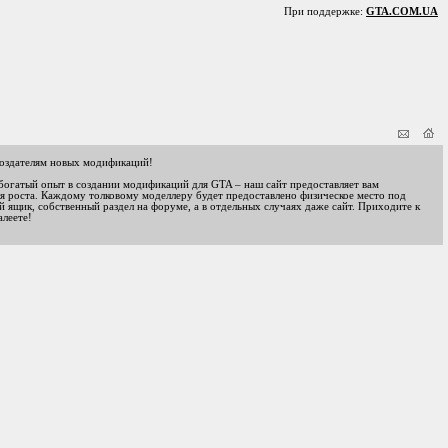
При поддержке:
GTA.COM.UA
оздателям новых модификаций!
 богатый опыт в создании модификаций для GTA – наш сайт предоставляет вам
я роста. Каждому толковому моделлеру будет предоставлено физическое место под
 ящик, собственный раздел на форуме, а в отдельных случаях даже сайт. Приходите к
алеете!